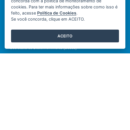
concorda com a política de monitoramento de
cookies. Para ter mais informações sobre como isso é
feito, acesse
Política de Cookies
.
Se você concorda, clique em ACEITO.
ACEITO
INVISTA NO ES
Secretaria de Desenvolvimento (Sedes)
Governo do Estado do Espírito Santo
Desenvolvido pelo
2016
- 2026
/
com o Software Livre
Orchard